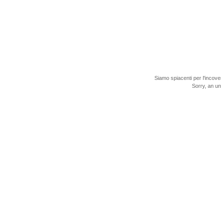
Siamo spiacenti per l'incove
Sorry, an u