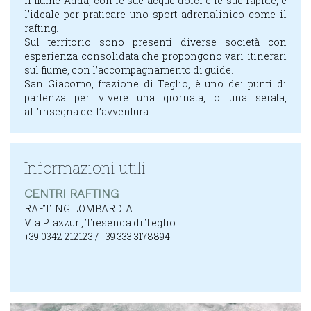
EVENTI
Il fiume Adda, con le sue acque dolci e le sue rapide, è
l’ideale per praticare uno sport adrenalinico come il
COME
rafting.
ARRIVARE
Sul territorio sono presenti diverse società con
esperienza consolidata che propongono vari itinerari
INFORMAZIONI
sul fiume, con l’accompagnamento di guide.
UTILI
San Giacomo, frazione di Teglio, è uno dei punti di
partenza per vivere una giornata, o una serata,
all’insegna dell’avventura.
ITA
ENG
Informazioni utili
CENTRI RAFTING
RAFTING LOMBARDIA
Via Piazzur , Tresenda di Teglio
+39 0342 212123 / +39 333 3178894