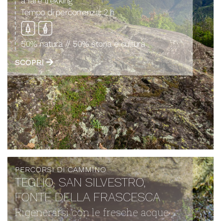
a fare trekking
Tempo di percorrenza:
2 h
50% natura // 50% storia e cultura
SCOPRI
PERCORSI DI CAMMINO
TEGLIO, SAN SILVESTRO,
FONTE DELLA FRASCESCA
Rigenerarsi con le fresche acque