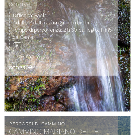
sorgive
Difficoltà:
Facile
Adatto:
Adatta a famiglie con bimbi
Tempo di percorrenza:
2 h 30' da Teglio, 1 h 15'
da Gema
100% natura
SCOPRI
PERCORSI DI CAMMINO
CAMMINO MARIANO DELLE