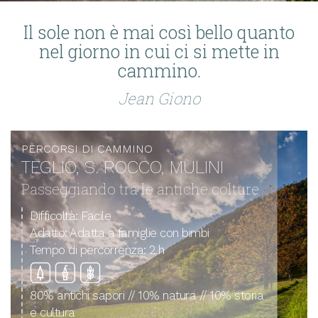
Scopri i
Il sole non è mai così bello quanto
percorsi
nel giorno in cui ci si mette in
ciclabili
cammino.
Scopri i
percorsi di
Jean Giono
trekking
Cosa puoi fare
nei dintorni di
PERCORSI DI CAMMINO
Teglio
TEGLIO, S. ROCCO, MULINI
OSPITALITÀ
Passeggiando tra le antiche colture
Dove Dormire
Difficoltà:
Facile
Adatto:
Adatta a famiglie con bimbi
Dove
Mangiare
Tempo di percorrenza:
2 h
IL
80% antichi sapori // 10% natura // 10% storia
TERRITORIO
e cultura