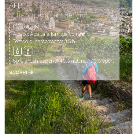
ALPI
Sulle orme di passi religiosi
Difficoltà:
Media
Adatto:
Adatta a famiglie con bimbi
Tempo di percorrenza:
3.5 h
50% antichi sapori // 40% natura // 10% sport
SCOPRI