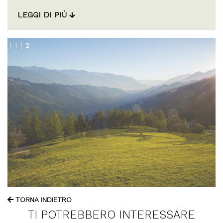
EVENTI
COME
LEGGI DI PIÙ
ARRIVARE
INFORMAZIONI
1
2
UTILI
ITA
ENG
TORNA INDIETRO
TI POTREBBERO INTERESSARE