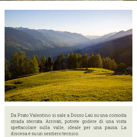
Scopri i
percorsi
ciclabili
Scopri i
percorsi di
trekking
Cosa puoi fare
nei dintorni di
Teglio
OSPITALITÀ
Dove Dormire
Dove
Mangiare
Da Prato Valentino si sale a Dosso Laù su una comoda
IL
strada sterrata. Arrivati, potrete godere di una vista
spettacolare sulla valle, ideale per una pausa. La
TERRITORIO
discesa è su un sentiero tecnico.