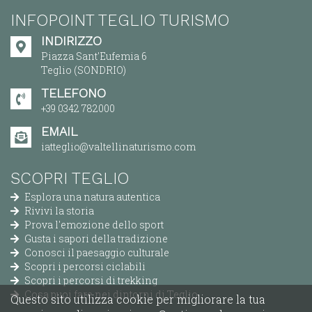
INFOPOINT TEGLIO TURISMO
INDIRIZZO
Piazza Sant'Eufemia 6
Teglio (SONDRIO)
TELEFONO
+39 0342 782000
EMAIL
iatteglio@valtellinaturismo.com
SCOPRI TEGLIO
Esplora una natura autentica
Rivivi la storia
Prova l'emozione dello sport
Gusta i sapori della tradizione
Conosci il paesaggio culturale
Scopri i percorsi ciclabili
Scopri i percorsi di trekking
Cosa puoi fare nei dintorni di Teglio
Questo sito utilizza cookie per migliorare la tua