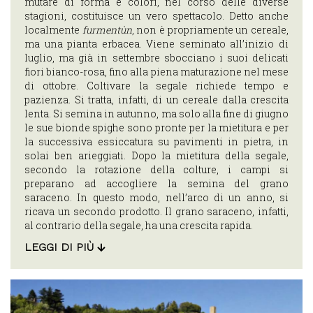
EVENTI
mutare di forma e colori, nel corso delle diverse
stagioni, costituisce un vero spettacolo. Detto anche
COME
localmente
furmentùn
, non è propriamente un cereale,
ARRIVARE
ma una pianta erbacea. Viene seminato all’inizio di
INFORMAZIONI
luglio, ma già in settembre sbocciano i suoi delicati
fiori bianco-rosa, fino alla piena maturazione nel mese
UTILI
di ottobre. Coltivare la segale richiede tempo e
pazienza. Si tratta, infatti, di un cereale dalla crescita
lenta. Si semina in autunno, ma solo alla fine di giugno
ITA
le sue bionde spighe sono pronte per la mietitura e per
ENG
la successiva essiccatura su pavimenti in pietra, in
solai ben arieggiati. Dopo la mietitura della segale,
secondo la rotazione della colture, i campi si
preparano ad accogliere la semina del grano
saraceno. In questo modo, nell’arco di un anno, si
ricava un secondo prodotto. Il grano saraceno, infatti,
al contrario della segale, ha una crescita rapida.
LEGGI DI PIÙ