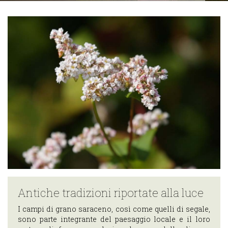
Scopri i
percorsi
ciclabili
Scopri i
percorsi di
trekking
Cosa puoi fare
nei dintorni di
Teglio
OSPITALITÀ
Dove Dormire
Dove
Mangiare
Antiche tradizioni riportate alla luce
IL
I campi di grano saraceno, così come quelli di segale,
TERRITORIO
sono parte integrante del paesaggio locale e il loro