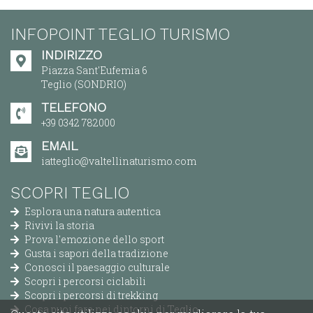
INFOPOINT TEGLIO TURISMO
INDIRIZZO
Piazza Sant'Eufemia 6
Teglio (SONDRIO)
TELEFONO
+39 0342 782000
EMAIL
iatteglio@valtellinaturismo.com
SCOPRI TEGLIO
Esplora una natura autentica
Rivivi la storia
Prova l'emozione dello sport
Gusta i sapori della tradizione
Conosci il paesaggio culturale
Scopri i percorsi ciclabili
Scopri i percorsi di trekking
Cosa puoi fare nei dintorni di Teglio