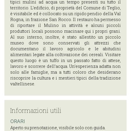
EVENTI
tipici mulini ad acqua un tempo presenti su tutto il
COME
territorio. L’edificio, di proprietà del Comune di Teglio,
è visitabile ed è collocato su un ripido pendio della Val
ARRIVARE
Rogna, in frazione San Rocco. Il restauro ha permesso
INFORMAZIONI
di riportare il Mulino in attività e alcuni piccoli
produttori locali possono macinare qui i propri grani.
UTILI
Al suo interno, inoltre, è stato allestito un piccolo
museo dove sono conservati gli attrezzi che
ITA
documentano il lavoro agricolo e le abitudini
alimentari legate alla coltivazione dei cereali. Visitare
ENG
questo luogo è un tuffo in un passato fatto di attese,
lavoro e scorrere dell’acqua. Un’esperienza adatta non
solo alle famiglie, ma a tutti coloro che desiderano
riscoprire la cultura e i mestieri tipici della tradizione
valtellinese.
Informazioni utili
ORARI
Aperto su prenotazione, visibile solo con guida.