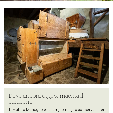
Scopri i
percorsi
ciclabili
Scopri i
percorsi di
trekking
Cosa puoi fare
nei dintorni di
Teglio
OSPITALITÀ
Dove Dormire
Dove
Mangiare
Dove ancora oggi si macina il
IL
saraceno
TERRITORIO
Il Mulino Menaglio è l’esempio meglio conservato dei