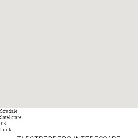
Stradale
Satellitare
TR
Ibrida