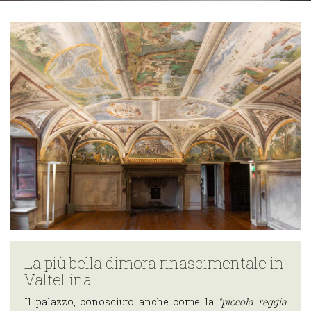
Scopri i
percorsi
ciclabili
Scopri i
percorsi di
trekking
Cosa puoi fare
nei dintorni di
Teglio
OSPITALITÀ
Dove Dormire
Dove
Mangiare
La più bella dimora rinascimentale in
IL
Valtellina
TERRITORIO
Il palazzo, conosciuto anche come la
"piccola reggia