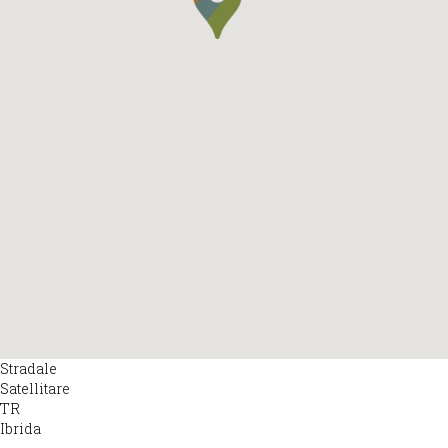
Stradale
Satellitare
TR
Ibrida