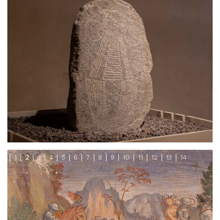
1
2
3
4
5
6
7
8
9
10
11
12
13
14