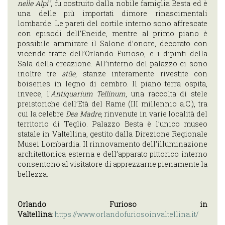
EVENTI
nelle Alpi"
, fu costruito dalla nobile famiglia Besta ed è
COME
una delle più importati dimore rinascimentali
lombarde. Le pareti del cortile interno sono affrescate
ARRIVARE
con episodi dell’Eneide, mentre al primo piano è
INFORMAZIONI
possibile ammirare il Salone d’onore, decorato con
vicende tratte dell’Orlando Furioso, e i dipinti della
UTILI
Sala della creazione. All’interno del palazzo ci sono
inoltre tre
stüe
, stanze interamente rivestite con
ITA
boiseries in legno di cembro. Il piano terra ospita,
invece, l'
Antiquarium Tellinum
, una raccolta di stele
ENG
preistoriche dell’Età del Rame (III millennio a.C.), tra
cui la celebre
Dea Madre
, rinvenute in varie località del
territorio di Teglio. Palazzo Besta è l’unico museo
statale in Valtellina, gestito dalla Direzione Regionale
Musei Lombardia. Il rinnovamento dell’illuminazione
architettonica esterna e dell’apparato pittorico interno
consentono al visitatore di apprezzarne pienamente la
bellezza.
Orlando Furioso in
Valtellina
:
https://www.orlandofuriosoinvaltellina.it/